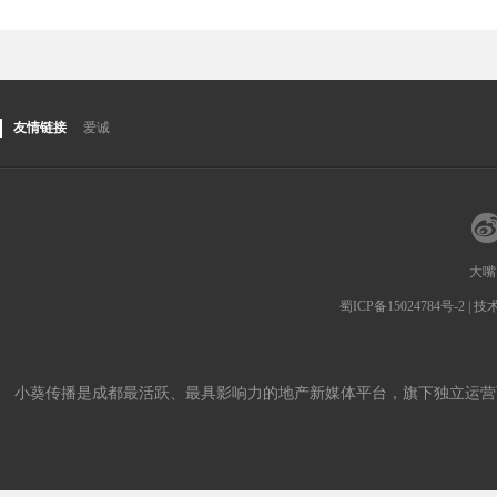
友情链接
爱诚
大嘴
蜀ICP备15024784号-2
| 
小葵传播是成都最活跃、最具影响力的地产新媒体平台，旗下独立运营